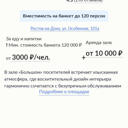
(
190 отзывов
)
4.3
Вместимость на банкет до 120 персон
Ростов-на-Дону, ул. Особенная, 101а
За еду и напитки
Аренда зала
❗ Мин. стоимость банкета 120 000 ₽
от 10 000
3000
/чел.
+
от
В зале «Большом» посетителей встречает изысканная
атмосфера, где восхитительный дизайн интерьера
гармонично сочетается с безупречным обслуживанием
Подробнее о площадке
профессионального и вежливого персонала. Кухня
радует разнообразием блюд отменного качества, среди
которых особенно выделяются деликатесы,
приготовленные на мангале. Помимо вкусной еды,
гостей ждет приятная музыка и доступные цены, что
делает это место идеальным выбором для проведения